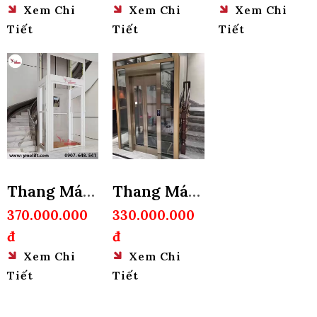
Xem Chi
Xem Chi
Xem Chi
Nhôm
Tiết
Tiết
Tiết
450Kg
Thang Máy
Thang Máy
Gia Đình 2-
Thuỷ Lực
370.000.000
330.000.000
đ
đ
3 Người
450Kg
Xem Chi
Xem Chi
Tiết
Tiết