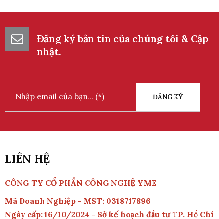
Đăng ký bản tin của chúng tôi & Cập
nhật.
ĐĂNG KÝ
LIÊN HỆ
CÔNG TY CỔ PHẦN CÔNG NGHỆ YME
Mã Doanh Nghiệp - MST: 0318717896
Ngày cấp: 16/10/2024 - Sở kế hoạch đầu tư TP. Hồ Chí