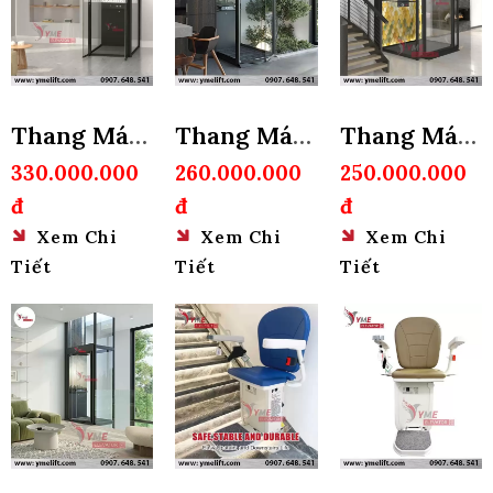
Thang Máy
Thang Máy
Thang Máy
Nhà 3 Tầng
Gia Đình
Gia Đình
330.000.000
260.000.000
250.000.000
đ
đ
đ
Không Hố
200Kg
Xem Chi
Xem Chi
Xem Chi
Pit
Tiết
Tiết
Tiết