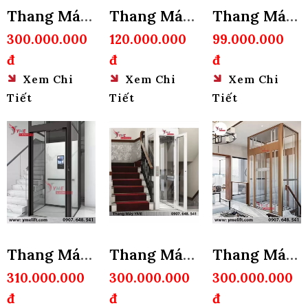
Thang Máy
Thang Máy
Thang Máy
Mini Gia
Ghế Điện
Ghế Điện
300.000.000
120.000.000
99.000.000
đ
đ
đ
Đình
Cho Người
Cho Người
Xem Chi
Xem Chi
Xem Chi
Già 160Kg
Già 120Kg
Tiết
Tiết
Tiết
Thang Máy
Thang Máy
Thang Máy
Gia Đình 5
Gia Đình
Gia Đình
310.000.000
300.000.000
300.000.000
đ
đ
đ
Tầng
Nhỏ Gọn
Khung