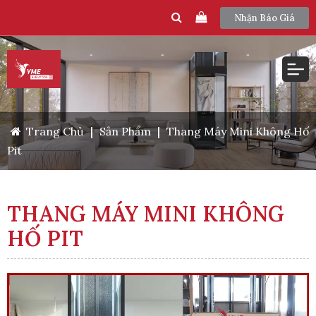
Nhận Báo Giá
Trang Chủ
|
Sản Phẩm
|
Thang Máy Mini Không Hố
Pit
THANG MÁY MINI KHÔNG
HỐ PIT