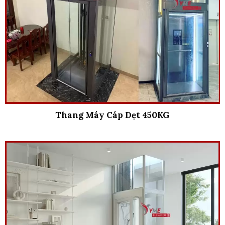
Thang Máy Cáp Dẹt 450KG