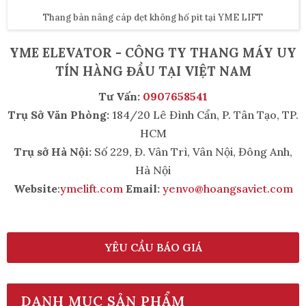
Thang bàn nâng cáp dẹt không hố pit tại YME LIFT
YME ELEVATOR - CÔNG TY THANG MÁY UY
TÍN HÀNG ĐẦU TẠI VIỆT NAM
Tư Vấn:
0907658541
Trụ Sở Văn Phòng:
184/20 Lê Đình Cẩn, P. Tân Tạo, TP.
HCM
Trụ sở Hà Nội:
Số 229, Đ. Vân Trì, Vân Nội, Đông Anh,
Hà Nội
Website
:
ymelift.com
Email:
yenvo@hoangsaviet.com
YÊU CẦU BÁO GIÁ
DANH MỤC SẢN PHẨM