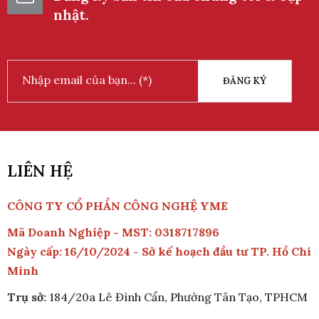
nhật.
Động Cơ Máy Kéo Thang Máy
ĐĂNG KÝ
Cáp Dẹt
LIÊN HỆ
CÔNG TY CỔ PHẦN CÔNG NGHỆ YME
Cảm Biến Dừng Tầng Thang
Máy
Mã Doanh Nghiệp - MST: 0318717896
Ngày cấp: 16/10/2024 - Sở kế hoạch đầu tư TP. Hồ Chí
Minh
Trụ sở:
184/20a Lê Đình Cẩn, Phường Tân Tạo, TPHCM