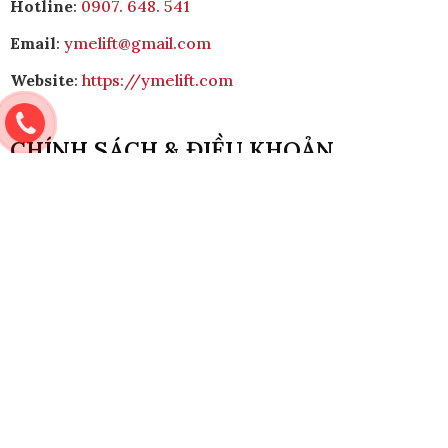
Hotline
:
0907. 648. 541
Khung Nhôm Thang Máy Kính
Email
:
ymelift@gmail.com
Website
:
https://ymelift.com
CHÍNH SÁCH & ĐIỀU KHOẢN
Chính Sách & Điều khoản
Chính sách bảo mật
Chính sách vận chuyển
Hình thức thanh toán
Quy định bảo hành
Chính sách bán hàng
Quy Trình Lắp Đặt