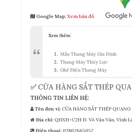
Google Map:
Xem bản đồ
Xem thêm:
Mẫu Thang Máy Gia Đình
Thang Máy Thủy Lực
Ghế Điện Thang Máy
✅ CỬA HÀNG SẮT THÉP QUA
THÔNG TIN LIÊN HỆ:
Tên đơn vị:
CỬA HÀNG SẮT THÉP QUANG 
Địa chỉ:
QHXH+C2H Đ. Võ Văn Vân, Vĩnh Lộc
Điện thoại:
02862665052