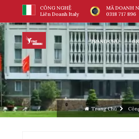
CÔNG NGHỆ
MÃ DOANH N
Liên Doanh Italy
0318 717 896
TRANG CHỦ
GI
Trang Chủ
Côn