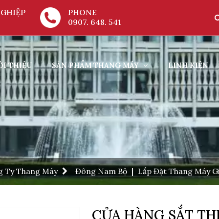
GHIỆP
PHONE
0907. 648. 541
ỚI THIỆU
SẢN PHẨM THANG MÁY
LINH KIỆN
g Ty Thang Máy
Đông Nam Bộ
|
Lắp Đặt Thang Máy Gi
CỬA HÀNG SẮT TH