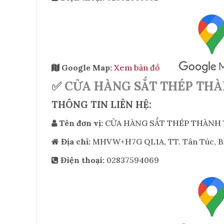
Google Map:
Xem bản đồ
✅ CỬA HÀNG SẮT THÉP THÀ
THÔNG TIN LIÊN HỆ:
Tên đơn vị:
CỬA HÀNG SẮT THÉP THÀNH
Địa chỉ:
MHVW+H7G QL1A, TT. Tân Túc, Bìn
Điện thoại:
02837594069