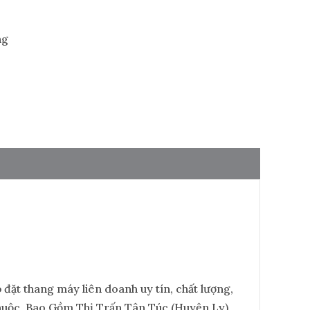
ng
 đặt thang máy liên doanh uy tín, chất lượng,
huộc, Bao Gồm Thị Trấn Tân Túc (Huyện Lỵ)