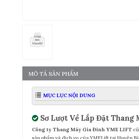
MÔ TẢ SẢN PHẨM
MỤC LỤC NỘI DUNG
Sơ Lượt Về Lắp Đặt Thang
Công ty Thang Máy Gia Đình YME LIFT
cũ
sản phẩm và dịch vụ của YMELift tại Huyện 