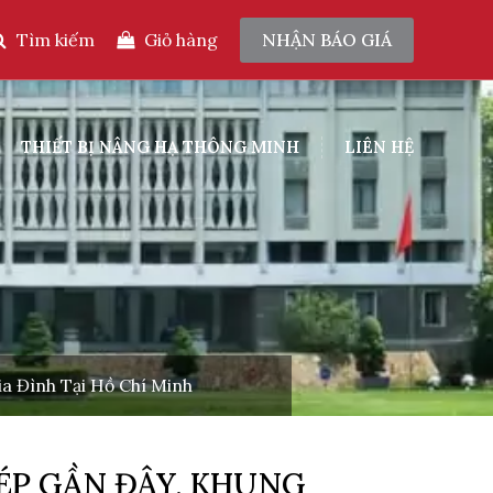
Tìm kiếm
Giỏ hàng
NHẬN BÁO GIÁ
THIẾT BỊ NÂNG HẠ THÔNG MINH
LIÊN HỆ
a Đình Tại Hồ Chí Minh
ÉP GẦN ĐÂY, KHUNG