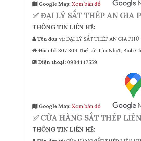
Google Map:
Xem bản đồ
✅ ĐẠI LÝ SẮT THÉP AN GIA
THÔNG TIN LIÊN HỆ:
Tên đơn vị:
ĐẠI LÝ SẮT THÉP AN GIA PH
Địa chỉ:
307 309 Thế Lữ, Tân Nhựt, Bình C
Điện thoại:
0984447559
Google Map:
Xem bản đồ
✅ CỬA HÀNG SẮT THÉP LIÊN
THÔNG TIN LIÊN HỆ:
Tên đơn vị:
CỬA HÀNG SẮT THÉP LIÊN HI