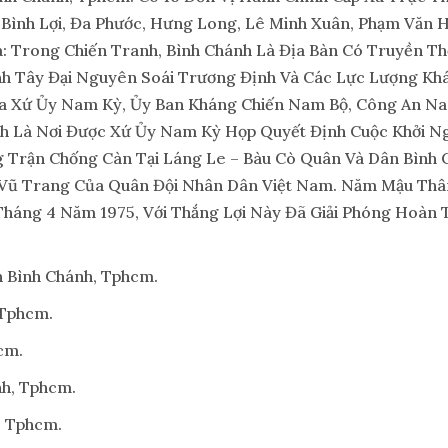
, Bình Lợi, Đa Phước, Hưng Long, Lê Minh Xuân, Phạm Văn H
óa: Trong Chiến Tranh, Bình Chánh Là Địa Bàn Có Truyền
nh Tây Đại Nguyên Soái Trương Định Và Các Lực Lượng Kh
a Xứ Ủy Nam Kỳ, Ủy Ban Kháng Chiến Nam Bộ, Công An Nam
nh Là Nơi Được Xứ Ủy Nam Kỳ Họp Quyết Định Cuộc Khởi N
 Trận Chống Càn Tại Láng Le – Bàu Cò Quân Và Dân Bình
 Vũ Trang Của Quân Đội Nhân Dân Việt Nam. Năm Mậu Thâ
 Tháng 4 Năm 1975, Với Thắng Lợi Này Đã Giải Phóng Hoàn 
n Bình Chánh, Tphcm.
 Tphcm.
cm.
nh, Tphcm.
, Tphcm.