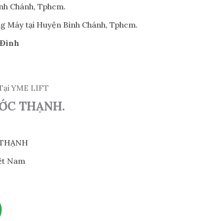
ình Chánh, Tphcm.
ng Máy tại Huyện Bình Chánh, Tphcm.
 Đình
 Tại YME LIFT
ỚC THẠNH.
 THẠNH
iệt Nam