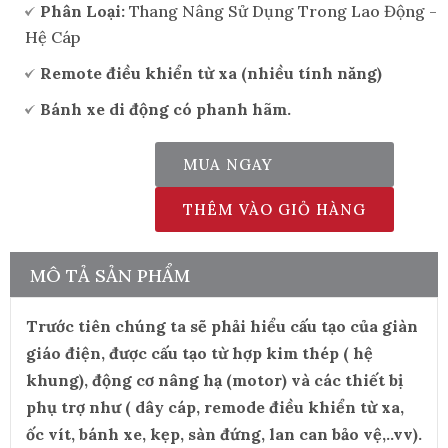
Phân Loại:
Thang Nâng Sử Dụng Trong Lao Động -
Hệ Cáp
Remote điều khiển từ xa (nhiều tính năng)
Bánh xe di động có phanh hãm.
MUA NGAY
–
+
THÊM VÀO GIỎ HÀNG
MÔ TẢ SẢN PHẨM
Trước tiên chúng ta sẽ phải hiểu cấu tạo của giàn
giáo điện, được cấu tạo từ hợp kim thép ( hệ
khung), động cơ nâng hạ (motor) và các thiết bị
phụ trợ như ( dây cáp, remode điều khiển từ xa,
ốc vít, bánh xe, kẹp, sàn đứng, lan can bảo vệ,..vv).