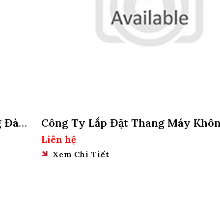
g Đào
Công Ty Lắp Đặt Thang Máy Khô
Hố Pit Tại Quận 10, Tphcm
Liên hệ
Xem Chi Tiết