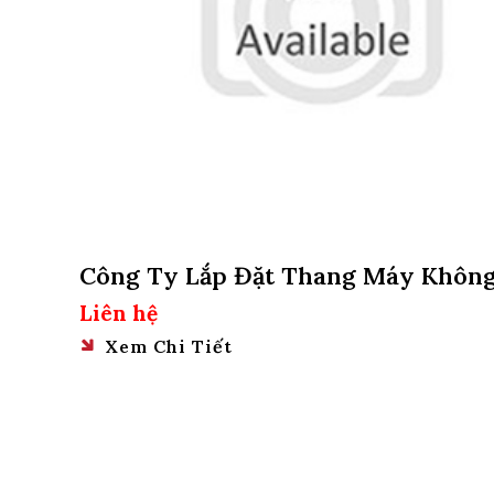
Công Ty Lắp Đặt Thang Máy Khôn
Hố Pit Tại Quận 11, Tphcm
Liên hệ
Xem Chi Tiết