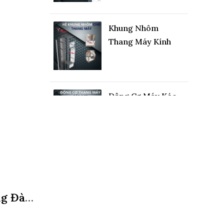
Khung Nhôm
Thang Máy Kính
Động Cơ Máy Kéo
Thang Máy Cáp Dẹt
Cảm Biến Dừng
Tầng Thang Máy
ng Đào
Khung Nhôm