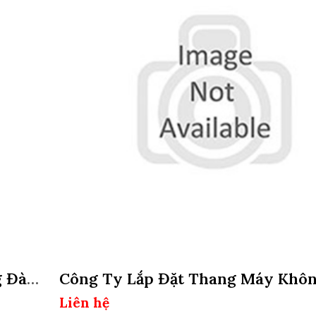
g Đào
Công Ty Lắp Đặt Thang Máy Khô
Hố Pit Tại Quận 7, Tphcm
Liên hệ