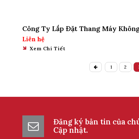
Công Ty Lắp Đặt Thang Máy Khôn
Hố Pit Tại Quận 6, Tphcm
Liên hệ
Xem Chi Tiết
1
2
Đăng ký bản tin của ch
Cập nhật.