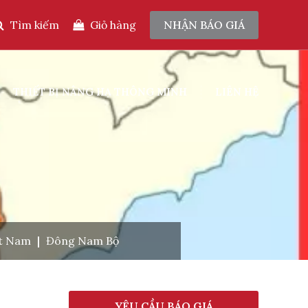
Tìm kiếm
Giỏ hàng
NHẬN BÁO GIÁ
THIẾT BỊ NÂNG HẠ THÔNG MINH
LIÊN HỆ
ệt Nam
|
Đông Nam Bộ
YÊU CẦU BÁO GIÁ