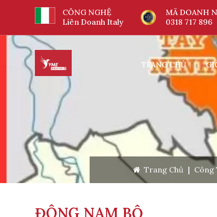
CÔNG NGHỆ
MÃ DOANH N
Liên Doanh Italy
0318 717 896
TRANG CHỦ
GI
Trang Chủ
|
Công 
ĐÔNG NAM BỘ