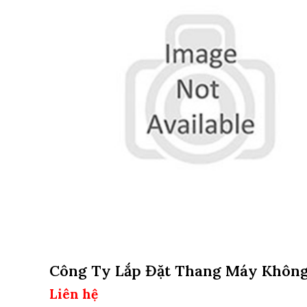
Công Ty Lắp Đặt Thang Máy Khôn
Hố Pit Tại Quận 8, Tphcm
Liên hệ