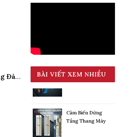
Động Cơ Máy Kéo
BÀI VIẾT XEM NHIỀU
Thang Máy Cáp Dẹt
ng Đào
Cảm Biến Dừng
Tầng Thang Máy