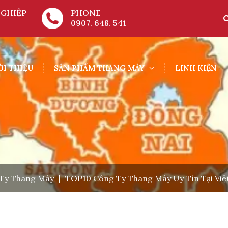
GHIỆP
PHONE
0907. 648. 541
ỚI THIỆU
SẢN PHẨM THANG MÁY
LINH KIỆN
Ty Thang Máy
|
TOP10 Công Ty Thang Máy Uy Tín Tại Vi