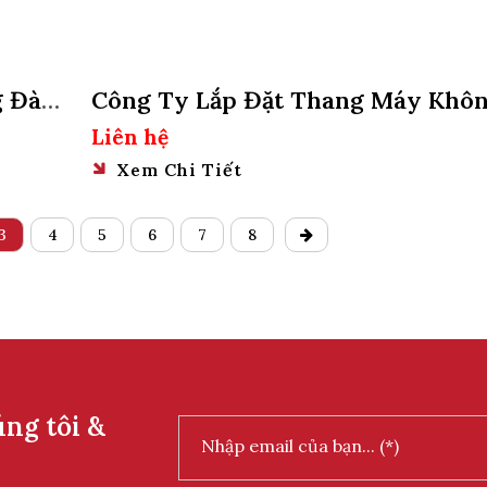
g Đào
Công Ty Lắp Đặt Thang Máy Khô
Hố Pit Tại Quận 5, Tphcm
Liên hệ
Xem Chi Tiết
3
4
5
6
7
8
úng tôi &