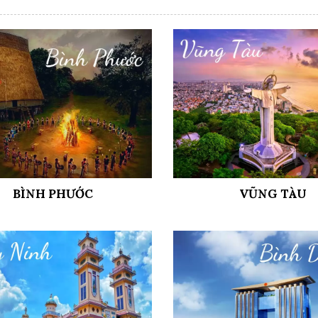
BÌNH PHƯỚC
VŨNG TÀU