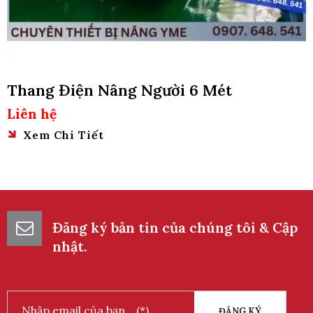
Thang Điện Nâng Người 6 Mét
Liên hệ
Xem Chi Tiết
Đăng ký bản tin của chúng tôi & Cập
nhật.
ĐĂNG KÝ