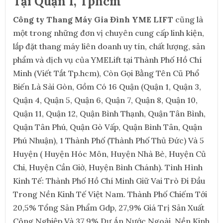
Tại Quận 1, Tphcm
Công ty Thang Máy Gia Đình YME LIFT
cũng là
một trong những đơn vị chuyên cung cấp linh kiện,
lắp đặt thang máy liên doanh uy tín, chất lượng, sản
phẩm và dịch vụ của YMELift tại Thành Phố Hồ Chí
Minh (Viết Tắt Tp.hcm), Còn Gọi Bằng Tên Cũ Phổ
Biến Là Sài Gòn, Gồm Có 16 Quận (Quận 1, Quận 3,
Quận 4, Quận 5, Quận 6, Quận 7, Quận 8, Quận 10,
Quận 11, Quận 12, Quận Bình Thạnh, Quận Tân Bình,
Quận Tân Phú, Quận Gò Vấp, Quận Bình Tân, Quận
Phú Nhuận), 1 Thành Phố (Thành Phố Thủ Đức) Và 5
Huyện ( Huyện Hóc Môn, Huyện Nhà Bè, Huyện Củ
Chi, Huyện Cần Giờ, Huyện Bình Chánh). Tình Hình
Kinh Tế: Thành Phố Hồ Chí Minh Giữ Vai Trò Đi Đầu
Trong Nền Kinh Tế Việt Nam. Thành Phố Chiếm Tới
20,5% Tổng Sản Phẩm Gdp, 27,9% Giá Trị Sản Xuất
Công Nghiệp Và 37,9% Dự Án Nước Ngoài. Nền Kinh