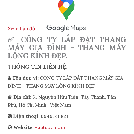
Xem bản đồ
✅ CÔNG TY LẮP ĐẶT THANG
MÁY GIA ĐÌNH - THANG MÁY
LỒNG KÍNH ĐẸP.
THÔNG TIN LIÊN HỆ:
Tên đơn vị:
CÔNG TY LẮP ĐẶT THANG MÁY GIA
ĐÌNH - THANG MÁY LỒNG KÍNH ĐẸP
Địa chỉ:
51 Nguyễn Hữu Tiến, Tây Thạnh, Tân
Phú, Hồ Chí Minh , Việt Nam
Điện thoại:
0949146821
Website:
youtube.com