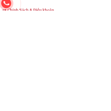
Chính Sách & Điều khoản
Chính sách bảo mật
Chính sách vận chuyển
Hình thức thanh toán
Quy định bảo hành
Chính sách bán hàng
Quy Trình Lắp Đặt
CHỨNG NHẬN & ĐĂNG KÝ