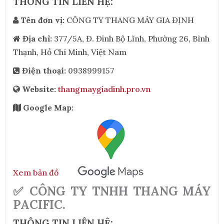
THÔNG TIN LIÊN HỆ:
Tên đơn vị:
CÔNG TY THANG MÁY GIA ĐỊNH
Địa chỉ:
377/5A, Đ. Đinh Bộ Lĩnh, Phường 26, Bình
Thạnh, Hồ Chí Minh, Việt Nam
Điện thoại:
0938999157
Website:
thangmaygiadinh.pro.vn
Google Map:
Xem bản đồ
✅ CÔNG TY TNHH THANG MÁY
PACIFIC.
THÔNG TIN LIÊN HỆ: