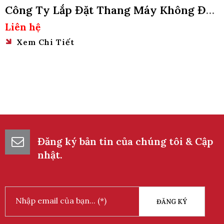
Công Ty Lắp Đặt Thang Máy Không Đào
Hố Pit Tại Quận Bình Tân, Tphcm
Liên hệ
Xem Chi Tiết
Đăng ký bản tin của chúng tôi & Cập
nhật.
ĐĂNG KÝ