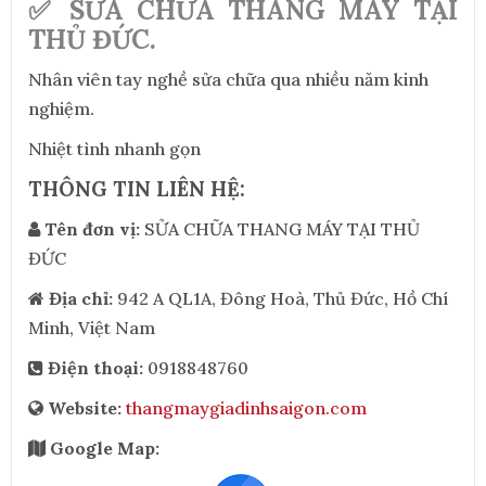
✅ SỬA CHỮA THANG MÁY TẠI
THỦ ĐỨC.
Nhân viên tay nghề sửa chữa qua nhiều năm kinh
nghiệm.
Nhiệt tình nhanh gọn
THÔNG TIN LIÊN HỆ:
Tên đơn vị:
SỬA CHỮA THANG MÁY TẠI THỦ
ĐỨC
Địa chỉ:
942 A QL1A, Đông Hoà, Thủ Đức, Hồ Chí
Minh, Việt Nam
Điện thoại:
0918848760
Website:
thangmaygiadinhsaigon.com
Google Map: