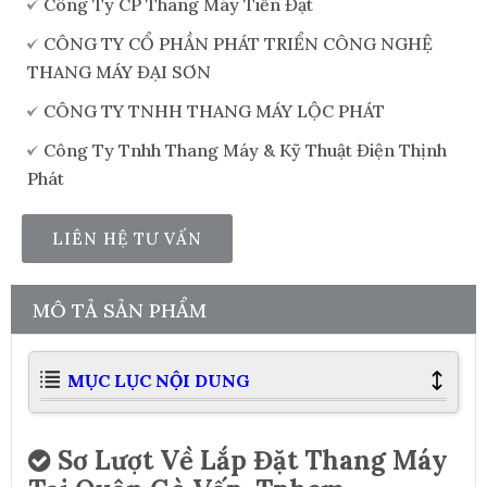
Công Ty CP Thang Máy Tiến Đạt
CÔNG TY CỔ PHẦN PHÁT TRIỂN CÔNG NGHỆ
THANG MÁY ĐẠI SƠN
CÔNG TY TNHH THANG MÁY LỘC PHÁT
Công Ty Tnhh Thang Máy & Kỹ Thuật Điện Thịnh
Phát
LIÊN HỆ TƯ VẤN
MÔ TẢ SẢN PHẨM
MỤC LỤC NỘI DUNG
Sơ Lượt Về Lắp Đặt Thang Máy