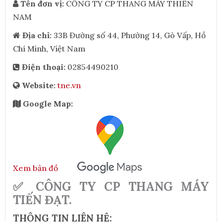
Tên đơn vị:
CÔNG TY CP THANG MÁY THIÊN
NAM
Địa chỉ:
33B Đường số 44, Phường 14, Gò Vấp, Hồ
Chí Minh, Việt Nam
Điện thoại:
02854490210
Website:
tne.vn
Google Map:
Xem bản đồ
✅ CÔNG TY CP THANG MÁY
TIẾN ĐẠT.
THÔNG TIN LIÊN HỆ: