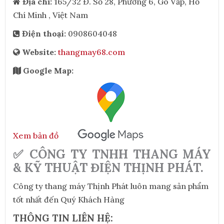
Địa chỉ:
165/32 Đ. Số 28, Phường 6, Gò Vấp, Hồ
Chí Minh , Việt Nam
Điện thoại:
0908604048
Website:
thangmay68.com
Google Map:
Xem bản đồ
✅ CÔNG TY TNHH THANG MÁY
& KỸ THUẬT ĐIỆN THỊNH PHÁT.
Công ty thang máy Thịnh Phát luôn mang sản phẩm
tốt nhất đến Quý Khách Hàng
THÔNG TIN LIÊN HỆ: