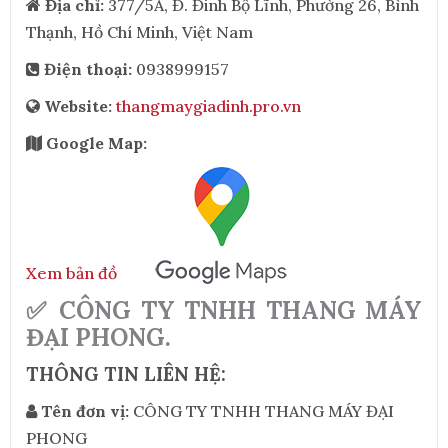
Địa chỉ:
377/5A, Đ. Đinh Bộ Lĩnh, Phường 26, Bình
Thạnh, Hồ Chí Minh, Việt Nam
Điện thoại:
0938999157
Website:
thangmaygiadinh.pro.vn
Google Map:
Xem bản đồ
✅ CÔNG TY TNHH THANG MÁY
ĐẠI PHONG.
THÔNG TIN LIÊN HỆ:
Tên đơn vị:
CÔNG TY TNHH THANG MÁY ĐẠI
PHONG