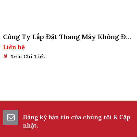
Công Ty Lắp Đặt Thang Máy Không Đào
Hố Pit Tại Quận Bình Tân, Tphcm
Liên hệ
Xem Chi Tiết
Đăng ký bản tin của chúng tôi & Cập
nhật.