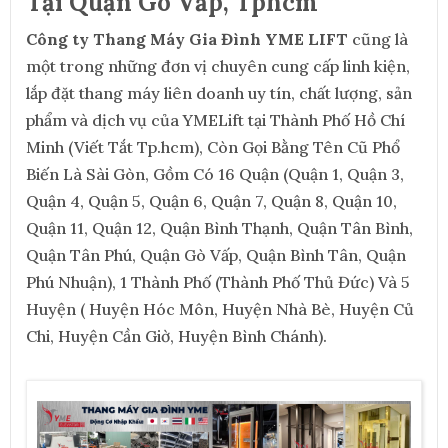
Tại Quận Gò Vấp, Tphcm
Công ty Thang Máy Gia Đình YME LIFT
cũng là
một trong những đơn vị chuyên cung cấp linh kiện,
lắp đặt thang máy liên doanh uy tín, chất lượng, sản
phẩm và dịch vụ của YMELift tại Thành Phố Hồ Chí
Minh (Viết Tắt Tp.hcm), Còn Gọi Bằng Tên Cũ Phổ
Biến Là Sài Gòn, Gồm Có 16 Quận (Quận 1, Quận 3,
Quận 4, Quận 5, Quận 6, Quận 7, Quận 8, Quận 10,
Quận 11, Quận 12, Quận Bình Thạnh, Quận Tân Bình,
Quận Tân Phú, Quận Gò Vấp, Quận Bình Tân, Quận
Phú Nhuận), 1 Thành Phố (Thành Phố Thủ Đức) Và 5
Huyện ( Huyện Hóc Môn, Huyện Nhà Bè, Huyện Củ
Chi, Huyện Cần Giờ, Huyện Bình Chánh).