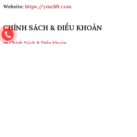
Website
:
https://ymelift.com
CHÍNH SÁCH & ĐIỀU KHOẢN
Chính Sách & Điều khoản
Chính sách bảo mật
Chính sách vận chuyển
Hình thức thanh toán
Quy định bảo hành
Chính sách bán hàng
Quy Trình Lắp Đặt
CHỨNG NHẬN & ĐĂNG KÝ