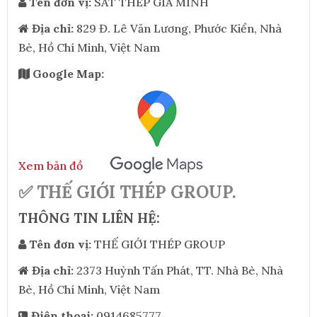
Tên đơn vị:
SẮT THÉP GIA MINH
Địa chỉ:
829 Đ. Lê Văn Lương, Phước Kiển, Nhà
Bè, Hồ Chí Minh, Việt Nam
Google Map:
Xem bản đồ
✅ THẾ GIỚI THÉP GROUP.
THÔNG TIN LIÊN HỆ:
Tên đơn vị:
THẾ GIỚI THÉP GROUP
Địa chỉ:
2373 Huỳnh Tấn Phát, TT. Nhà Bè, Nhà
Bè, Hồ Chí Minh, Việt Nam
Điện thoại:
0914685777