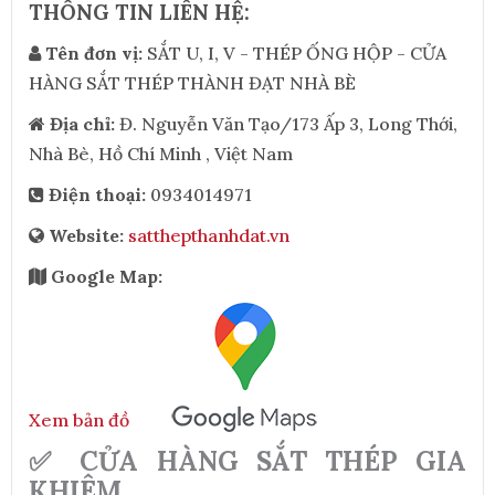
THÔNG TIN LIÊN HỆ:
Tên đơn vị:
SẮT U, I, V - THÉP ỐNG HỘP - CỬA
HÀNG SẮT THÉP THÀNH ĐẠT NHÀ BÈ
Địa chỉ:
Đ. Nguyễn Văn Tạo/173 Ấp 3, Long Thới,
Nhà Bè, Hồ Chí Minh , Việt Nam
Điện thoại:
0934014971
Website:
satthepthanhdat.vn
Google Map:
Xem bản đồ
✅ CỬA HÀNG SẮT THÉP GIA
KHIÊM.