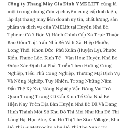
Công ty Thang Máy Gia Đình YME LIFT
cũng là
một trong những đơn vị chuyên cung cấp linh kiện,
lắp đặt thang máy liên doanh uy tín, chất lượng, sản
phẩm và dịch vụ của YMELift tại Huyện Nhà Bè,
Tphcm: Có 7 Đơn Vị Hành Chính Cấp Xã Trực Thuộc,
Bao Gồm Thị Trấn Nhà Bè Và 6 Xã: Hiệp Phước,
Long Thới, Nhơn Đức, Phú Xuân (Huyện Lỵ), Phước
Kiển, Phước Lộc. Kinh Tế - Văn Hóa: Huyện Nhà Bè
Được Xác Định Là Phát Triển Theo Hướng Công
Nghiệp, Tiểu Thủ Công Nghiệp, Thương Mại Dịch Vụ
Và Nông Nghiệp. Tuy Nhiên, Trong Những Năm
Đầu Thế Kỷ Xxi, Nông Nghiệp Vẫn Đóng Vai Trò
Quan Trọng Trong Cơ Cấu Kinh Tế Của Nhà Bè.
Hiện Nay Trên Địa Bàn Huyện Nhà Bè Đã Và Đang
Hình Thành Một Số Khu Đô Thị Mới Như Khu Đô Thị
Làng Đại Học Abc, Khu Đô Thị The Star Village, Khu
Đô Thị Gs Metrocity, Khu Đô Thị The Sun City