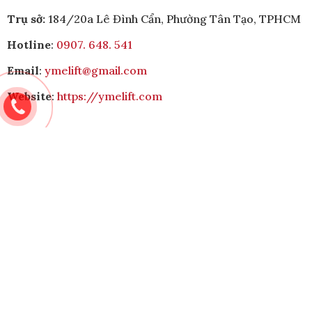
Trụ sở:
184/20a Lê Đình Cẩn, Phường Tân Tạo, TPHCM
Hotline
:
0907. 648. 541
Email
:
ymelift@gmail.com
Website
:
https://ymelift.com
CHÍNH SÁCH & ĐIỀU KHOẢN
Chính Sách & Điều khoản
Chính sách bảo mật
Chính sách vận chuyển
Hình thức thanh toán
Quy định bảo hành
Chính sách bán hàng