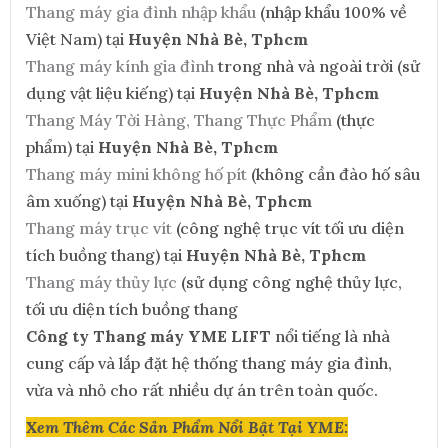
Thang máy gia đình nhập khẩu
(nhập khẩu 100% về
Việt Nam) tại
Huyện Nhà Bè, Tphcm
Thang máy kính gia đình
trong nhà và ngoài trời (sử
dụng vật liệu kiếng) tại
Huyện Nhà Bè, Tphcm
Thang Máy Tời Hàng, Thang Thực Phẩm
(thực
phẩm) tại
Huyện Nhà Bè, Tphcm
Thang máy mini không hố pít
(không cần đào hố sâu
âm xuống) tại
Huyện Nhà Bè, Tphcm
Thang máy trục vít
(công nghệ trục vít tối ưu diện
tích buồng thang) tại
Huyện Nhà Bè, Tphcm
Thang máy thủy lực
(sử dụng công nghệ thủy lực,
tối ưu diện tích buồng thang
Công ty Thang máy YME LIFT
nổi tiếng là nhà
cung cấp và lắp đặt hệ thống thang máy gia đình,
vừa và nhỏ cho rất nhiều dự án trên toàn quốc.
Xem Thêm Các Sản Phẩm Nổi Bật Tại YME: