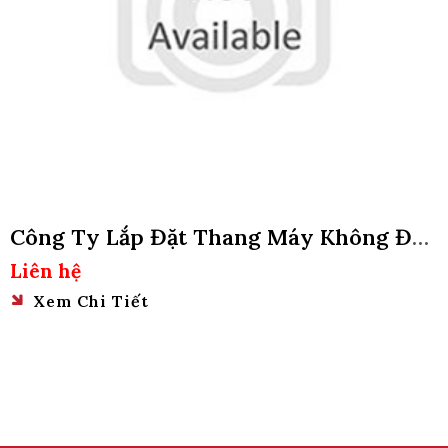
Công Ty Lắp Đặt Thang Máy Không Đào
Hố Pit Tại Quận Bình Tân, Tphcm
Liên hệ
Xem Chi Tiết