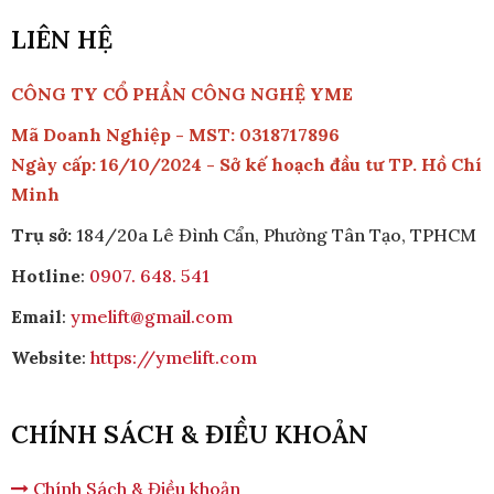
Máy
LIÊN HỆ
CÔNG TY CỔ PHẦN CÔNG NGHỆ YME
Mã Doanh Nghiệp - MST: 0318717896
Ngày cấp: 16/10/2024 - Sở kế hoạch đầu tư TP. Hồ Chí
Khung Nhôm Thang Máy Kính
Minh
Trụ sở:
184/20a Lê Đình Cẩn, Phường Tân Tạo, TPHCM
Hotline
:
0907. 648. 541
Email
:
ymelift@gmail.com
Website
:
https://ymelift.com
CHÍNH SÁCH & ĐIỀU KHOẢN
Chính Sách & Điều khoản