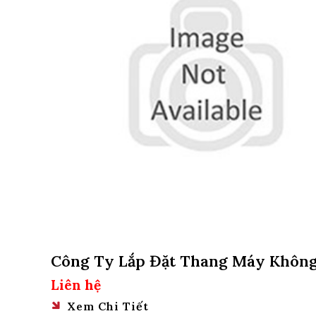
Công Ty Lắp Đặt Thang Máy Khôn
Hố Pit Tại Hà Nội
Liên hệ
Xem Chi Tiết