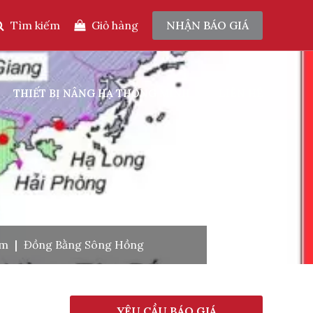
Tìm kiếm
Giỏ hàng
NHẬN BÁO GIÁ
THIẾT BỊ NÂNG HẠ THÔNG MINH
LIÊN HỆ
am
|
Đồng Bằng Sông Hồng
YÊU CẦU BÁO GIÁ