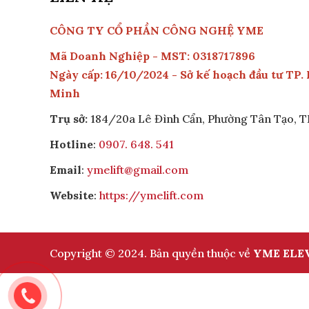
CÔNG TY CỔ PHẦN CÔNG NGHỆ YME
Mã Doanh Nghiệp - MST: 0318717896
Ngày cấp: 16/10/2024 - Sở kế hoạch đầu tư TP.
Minh
Trụ sở:
184/20a Lê Đình Cẩn, Phường Tân Tạo,
Hotline
:
0907. 648. 541
Email
:
ymelift@gmail.com
Website
:
https://ymelift.com
Copyright © 2024. Bản quyền thuộc về
YME ELE