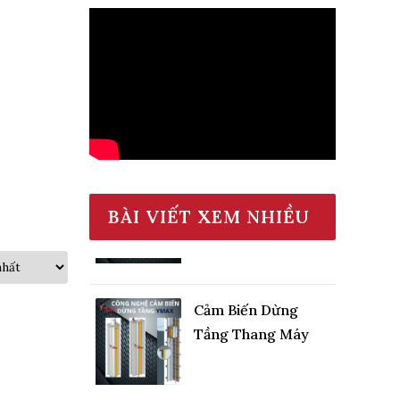
Động Cơ Máy Kéo
Thang Máy Cáp Dẹt
BÀI VIẾT XEM NHIỀU
Cảm Biến Dừng
Tầng Thang Máy