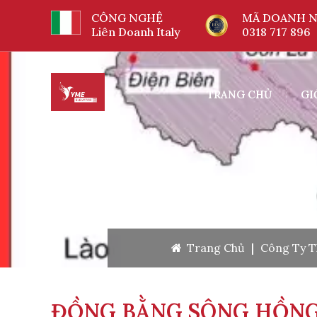
CÔNG NGHỆ
MÃ DOANH N
Liên Doanh Italy
0318 717 896
TRANG CHỦ
GI
Trang Chủ
|
Công Ty 
ĐỒNG BẰNG SÔNG HỒN