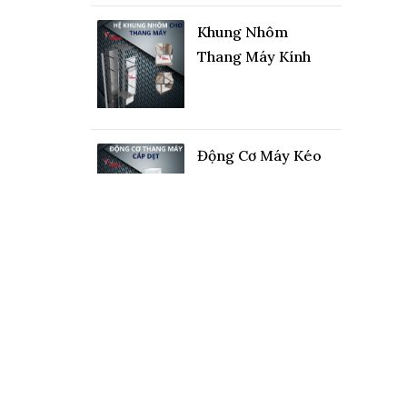
Khung Nhôm
Thang Máy Kính
Động Cơ Máy Kéo
Thang Máy Cáp Dẹt
Cảm Biến Dừng
Tầng Thang Máy
Khung Nhôm