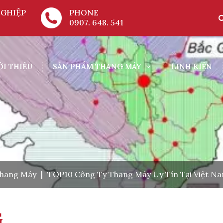
GHIỆP
PHONE
0907. 648. 541
ỚI THIỆU
SẢN PHẨM THANG MÁY
LINH KIỆN
Thang Máy
|
TOP10 Công Ty Thang Máy Uy Tín Tại Việt N
G