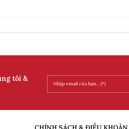
úng tôi &
CHÍNH SÁCH & ĐIỀU KHOẢN