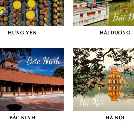
HƯNG YÊN
HẢI DƯƠNG
BẮC NINH
HÀ NỘI