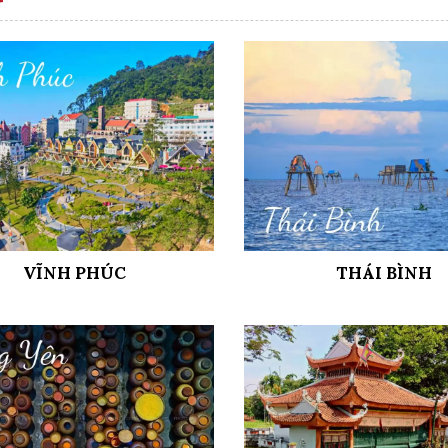
VĨNH PHÚC
THÁI BÌNH