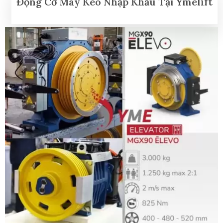
Động Cơ Máy Kéo Nhập Khẩu Tại Ymelift