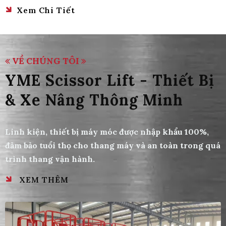
Xem Chi Tiết
VỀ CHÚNG TÔI
YME Scissor Lift - Thiết Bị
& Xe Nâng Thông Minh
Linh kiện, thiết bị máy móc được nhập khẩu 100%,
đảm bảo tuổi thọ cho thang máy và an toàn trong quá
trình thang vận hành.
XEM THÊM