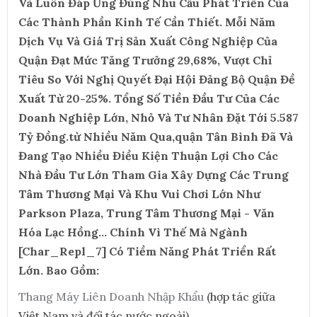
Và Luôn Đáp Ứng Đúng Nhu Cầu Phát Triển Của
Các Thành Phần Kinh Tế Cần Thiết. Mỗi Năm
Dịch Vụ Và Giá Trị Sản Xuất Công Nghiệp Của
Quận Đạt Mức Tăng Trưởng 29,68%, Vượt Chỉ
Tiêu So Với Nghị Quyết Đại Hội Đảng Bộ Quận Đề
Xuất Từ 20-25%. Tổng Số Tiền Đầu Tư Của Các
Doanh Nghiệp Lớn, Nhỏ Và Tư Nhân Đặt Tới 5.587
Tỷ Đồng.từ Nhiều Năm Qua,quận Tân Bình Đã Và
Đang Tạo Nhiều Điều Kiện Thuận Lợi Cho Các
Nhà Đầu Tư Lớn Tham Gia Xây Dựng Các Trung
Tâm Thương Mại Và Khu Vui Chơi Lớn Như
Parkson Plaza, Trung Tâm Thương Mại - Văn
Hóa Lạc Hồng... Chính Vì Thế Mà Ngành
[Char_Repl_7] Có Tiềm Năng Phát Triển Rất
Lớn. Bao Gồm:
Thang Máy Liên Doanh Nhập Khẩu
(hợp tác giữa
Việt Nam và đối tác nước ngoài)