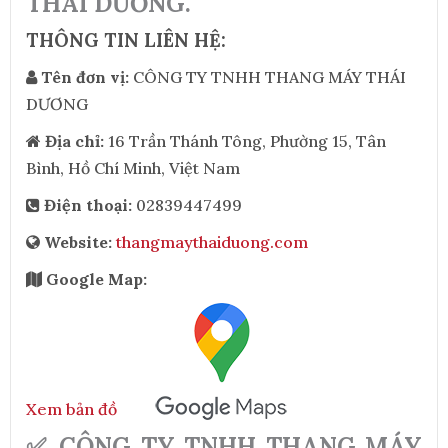
THÁI DƯƠNG.
THÔNG TIN LIÊN HỆ:
Tên đơn vị:
CÔNG TY TNHH THANG MÁY THÁI
DƯƠNG
Địa chỉ:
16 Trần Thánh Tông, Phường 15, Tân
Bình, Hồ Chí Minh, Việt Nam
Điện thoại:
02839447499
Website:
thangmaythaiduong.com
Google Map:
Xem bản đồ
✅ CÔNG TY TNHH THANG MÁY