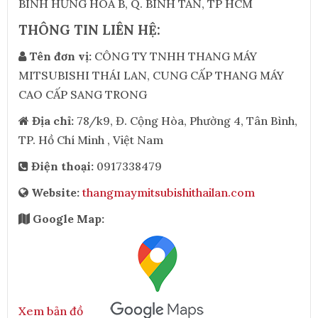
BÌNH HƯNG HÒA B, Q. BÌNH TÂN, TP HCM
THÔNG TIN LIÊN HỆ:
Tên đơn vị:
CÔNG TY TNHH THANG MÁY
MITSUBISHI THÁI LAN, CUNG CẤP THANG MÁY
CAO CẤP SANG TRONG
Địa chỉ:
78/k9, Đ. Cộng Hòa, Phường 4, Tân Bình,
TP. Hồ Chí Minh , Việt Nam
Điện thoại:
0917338479
Website:
thangmaymitsubishithailan.com
Google Map:
Xem bản đồ