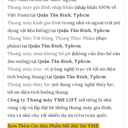
Thang máy gia đình nhập khẩu
(nhập khẩu 100% về
Việt Nam) tại
Quận Tân Bình, Tphcm
Thang máy kính gia đình
trong nhà và ngoài trời (sử
dụng vật liệu kiếng) tại
Quận Tân Bình, Tphcm
Thang Máy Tời Hàng, Thang Thực Phẩm
(thực
phẩm) tại
Quận Tân Bình, Tphcm
Thang máy mini không hố pít
(không cần đào hố sâu
âm xuống) tại
Quận Tân Bình, Tphcm
Thang máy trục vít
(công nghệ trục vít tối ưu diện
tích buồng thang) tại
Quận Tân Bình, Tphcm
Thang máy thủy lực
(sử dụng công nghệ thủy lực,
tối ưu diện tích buồng thang
Công ty Thang máy YME LIFT
nổi tiếng là nhà
cung cấp và lắp đặt hệ thống thang máy gia đình,
vừa và nhỏ cho rất nhiều dự án trên toàn quốc.
Xem Thêm Các Sản Phẩm Nổi Bật Tại YME: