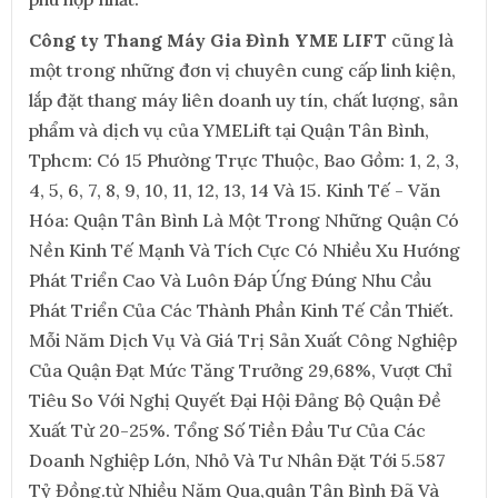
Công ty Thang Máy Gia Đình YME LIFT
cũng là
một trong những đơn vị chuyên cung cấp linh kiện,
lắp đặt thang máy liên doanh uy tín, chất lượng, sản
phẩm và dịch vụ của YMELift tại Quận Tân Bình,
Tphcm: Có 15 Phường Trực Thuộc, Bao Gồm: 1, 2, 3,
4, 5, 6, 7, 8, 9, 10, 11, 12, 13, 14 Và 15. Kinh Tế - Văn
Hóa: Quận Tân Bình Là Một Trong Những Quận Có
Nền Kinh Tế Mạnh Và Tích Cực Có Nhiều Xu Hướng
Phát Triển Cao Và Luôn Đáp Ứng Đúng Nhu Cầu
Phát Triển Của Các Thành Phần Kinh Tế Cần Thiết.
Mỗi Năm Dịch Vụ Và Giá Trị Sản Xuất Công Nghiệp
Của Quận Đạt Mức Tăng Trưởng 29,68%, Vượt Chỉ
Tiêu So Với Nghị Quyết Đại Hội Đảng Bộ Quận Đề
Xuất Từ 20-25%. Tổng Số Tiền Đầu Tư Của Các
Doanh Nghiệp Lớn, Nhỏ Và Tư Nhân Đặt Tới 5.587
Tỷ Đồng.từ Nhiều Năm Qua,quận Tân Bình Đã Và