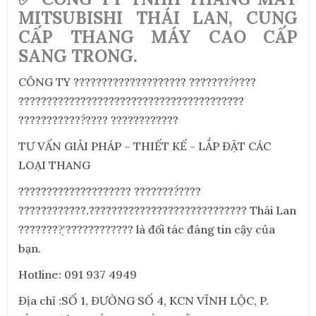
MITSUBISHI THÁI LAN, CUNG
CẤP THANG MÁY CAO CẤP
SANG TRONG.
CÔNG TY ???????????????????? ????????́????
????????????????????????????????????????
????????????́???? ????????????
TƯ VẤN GIẢI PHÁP – THIẾT KẾ - LẮP ĐẶT CÁC
LOẠI THANG
???????????????????? ????????́????
????????????.???????????????????????????? Thái Lan
????????̛̣ ???????????? là đối tác đáng tin cậy của
bạn.
Hotline: 091 937 4949
Địa chỉ :SỐ 1, ĐƯỜNG SỐ 4, KCN VĨNH LỘC, P.