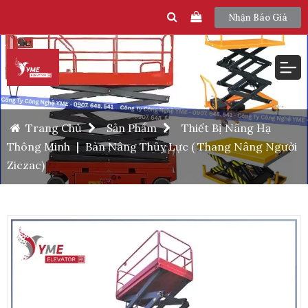
Nhận Báo Giá
Trang Chủ
Sản Phẩm
Thiết Bị Nâng Hạ
Thông Minh
|
Bàn Nâng Thủy Lực ( Thang Nâng Người
Ziczac)