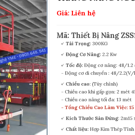
Giá: Liên hệ
Mã: Thiết Bị Nâng ZSS1
Tải Trọng:
300KG
Động Cơ Nâng:
2.2 Kw
Tốc độ:
Động cơ nâng: 48/1.2
- Động cơ di chuyển : 48/2.2(V
Chiều cao
: (Tùy chỉnh)
- Chiều cao khi gấp gọn: 2 mét 4
- Chiều cao nâng tối đa: 13 mét
- Tổng Chiều Cao Làm Việc: 15
Kích Thước Sàn Đứng
: 2m15 
Chất liệu:
Hợp Kim Thép Tĩnh