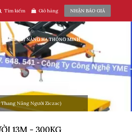
Tìm kiếm
Giỏ hàng
NHẬN BÁO GIÁ
THIẾT BỊ NÂNG HẠ THÔNG MINH
LIÊN HỆ
 Thang Nâng Người Ziczac)
I 13M - 300KG