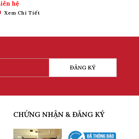
Động Cao Cấp!
Liên hệ
Liên 
Xem Chi Tiết
Xe
ĐĂNG KÝ
CHỨNG NHẬN & ĐĂNG KÝ