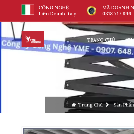
CÔNG NGHỆ
MÃ DOANH N
Liên Doanh Italy
0318 717 896
TRANG CHỦ
GI
Trang Chủ
Sản Phẩ