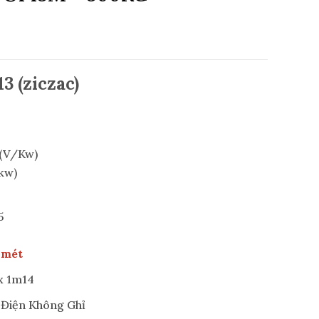
3 (ziczac)
 (V/Kw)
/kw)
5
 mét
x 1m14
 Điện Không Ghỉ