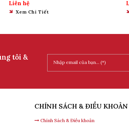
500Kg
Liên hệ
Xem Chi Tiết
úng tôi &
CHÍNH SÁCH & ĐIỀU KHOẢN
Chính Sách & Điều khoản