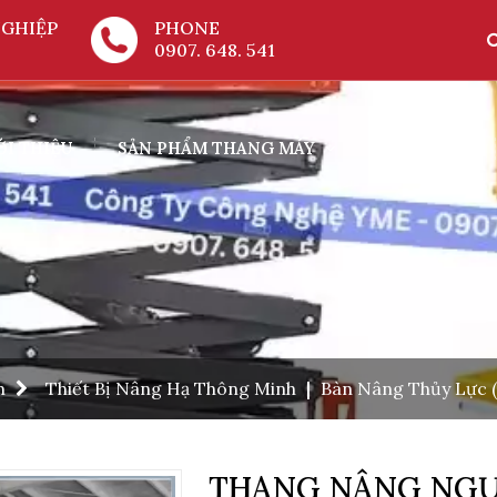
GHIỆP
PHONE
0907. 648. 541
ỚI THIỆU
SẢN PHẨM THANG MÁY
LINH KIỆN
m
Thiết Bị Nâng Hạ Thông Minh
|
Bàn Nâng Thủy Lực (
THANG NÂNG NGƯỜ