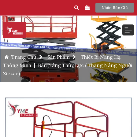
Nhận Báo Giá
Trang Chủ
Sản Phẩm
Thiết Bị Nâng Hạ
Thông Minh
|
Bàn Nâng Thủy Lực ( Thang Nâng Người
Ziczac)